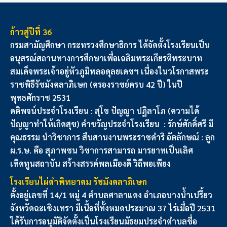
ก้าวสู่ปีที่ 36
กรมสามัญศึกษา กระทรวงศึกษาธิการ ได้จัดตั้งโรงเรียนเป็น
อนุสรณ์สถานทางการศึกษาเพื่อเฉลิมพระเกียรติพระบาท
สมเด็จพระเจ้าอยู่หัวภูมิพลอดุลยเดชฯ เนื่องในวโรกาสพระ
ราชพิธีรัชมังคลาภิเษก (ครองราชย์ครบ 42 ปี) ในปี
พุทธศักราช 2531
ดติพจน์ประจำโรงเรียน : สุโข ปัญญา ปฏิลาโภ (ความได้
ปัญญาทำให้เกิดสุข) คำขวัญประจำโรงเรียน : รักษ์ศักดิ์ศรี มี
คุณธรรม นำวิชาการ สืบสานงานพระราชดำริ อัตลักษณ์ : ลูก
ผ.ร.ษ. คือ สุภาพชน วิชาการสามารถ มารยาทเป็นเลิศ
เทิดทูนสถาบัน สร้างสรรค์พลเมืองดี วิถีพอเพียง
โรงเรียนไผ่ดำพิทยาคม รัชมังคลาภิเษก
ตั้งอยู่เลขที่ 14/1 หมู่ 4 ตำบลศาลาแดง อำเภอบางน้ำเปรี้ยว
จังหวัดฉะเชิงเทรา มีเนื้อที่ทั้งหมดประมาณ 37 ไร่
เมื่อปี 2531
ได้รับการอนุมัติจัดตั้งเป็นโรงเรียนมัธยมประจำตำบลชื่อ